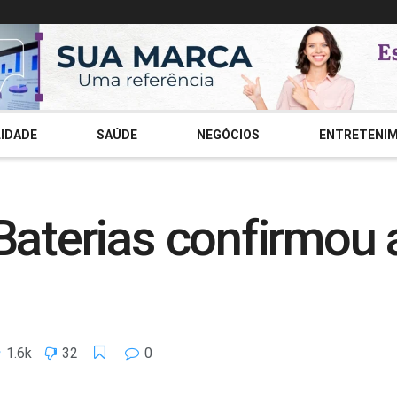
IDADE
SAÚDE
NEGÓCIOS
ENTRETENI
 Baterias confirmou
1.6k
32
0