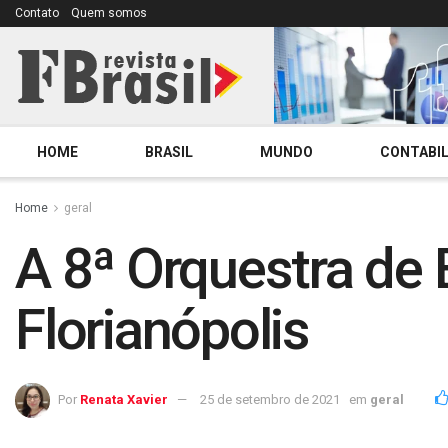
Contato
Quem somos
HOME
BRASIL
MUNDO
CONTABIL
Home
geral
A 8ª Orquestra de
Florianópolis
Por
Renata Xavier
25 de setembro de 2021
em
geral