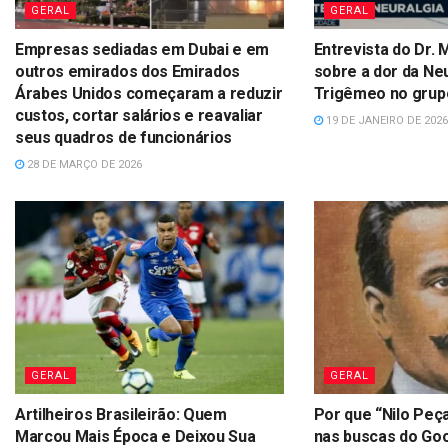
GERAL
GERAL
Empresas sediadas em Dubai e em
Entrevista do Dr. 
outros emirados dos Emirados
sobre a dor da Neu
Árabes Unidos começaram a reduzir
Trigêmeo no grup
custos, cortar salários e reavaliar
19 DE JANEIRO DE 2026
seus quadros de funcionários
28 DE MARÇO DE 2026
GERAL
GERAL
Artilheiros Brasileirão: Quem
Por que “Nilo Peç
Marcou Mais Época e Deixou Sua
nas buscas do Go