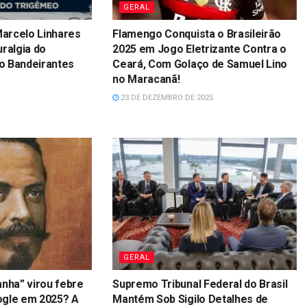
GERAL
Marcelo Linhares
Flamengo Conquista o Brasileirão
ralgia do
2025 em Jogo Eletrizante Contra o
o Bandeirantes
Ceará, Com Golaço de Samuel Lino
no Maracanã!
23 DE DEZEMBRO DE 2025
GERAL
anha” virou febre
Supremo Tribunal Federal do Brasil
ogle em 2025? A
Mantém Sob Sigilo Detalhes de