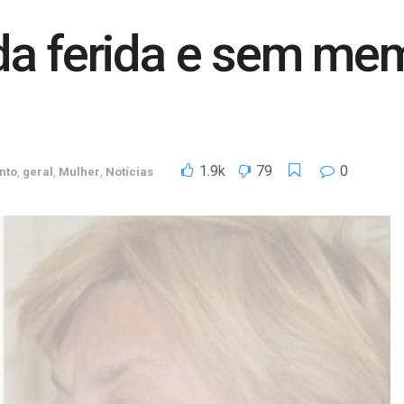
da ferida e sem mem
1.9k
79
0
nto
,
geral
,
Mulher
,
Notícias