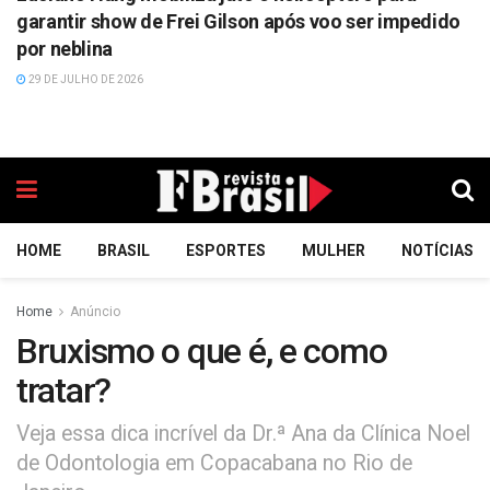
garantir show de Frei Gilson após voo ser impedido
por neblina
29 DE JULHO DE 2026
HOME
BRASIL
ESPORTES
MULHER
NOTÍCIAS
Home
Anúncio
Bruxismo o que é, e como
tratar?
Veja essa dica incrível da Dr.ª Ana da Clínica Noel
de Odontologia em Copacabana no Rio de