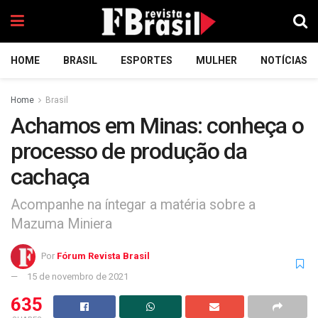
HOME
BRASIL
ESPORTES
MULHER
NOTÍCIAS
Home
Brasil
Achamos em Minas: conheça o
processo de produção da
cachaça
Acompanhe na íntegar a matéria sobre a
Mazuma Miniera
Por
Fórum Revista Brasil
15 de novembro de 2021
635