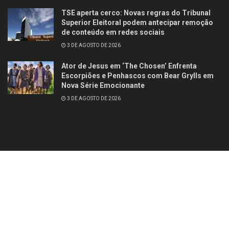
TSE aperta cerco: Novas regras do Tribunal
Superior Eleitoral podem antecipar remoção
de conteúdo em redes sociais
3 DE AGOSTO DE 2026
Ator de Jesus em ‘The Chosen’ Enfrenta
Escorpiões e Penhascos com Bear Grylls em
Nova Série Emocionante
3 DE AGOSTO DE 2026
Contato
Quem somos
© 2025
Studio Site Brasil
- Todos os direitos reservados
Fórum Revista
Brasil
.