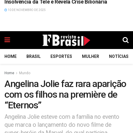
Insolvência da Tele e Revela Crise Bilionária
10 DE NOVEMBRO DE 2025
HOME
BRASIL
ESPORTES
MULHER
NOTÍCIAS
Home
Mundo
Angelina Jolie faz rara aparição
com os filhos na première de
“Eternos”
Angelina Jolie esteve com a família no evento
que marca o lançamento do novo filme de
super-heróis da Marvel, do qual participa