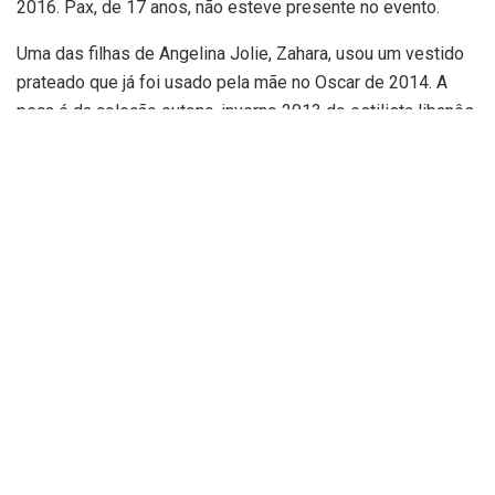
2016. Pax, de 17 anos, não esteve presente no evento.
Uma das filhas de Angelina Jolie, Zahara, usou um vestido
prateado que já foi usado pela mãe no Oscar de 2014. A
peça é da coleção outono-inverno 2013 do estilista libanês
de alta-costura Elie Saab, e conta com uma textura
transparente na parte superior, mangas compridas e
bordados.
Já angelina usou um vestido da grife Balmain e joias
vintage da Tiffany & Co.
O filme chega aos cinemas nacionais no dia 4 de novembro,
ainda traz Kumail Nanjiani como Kingo, Kit Harrington como
Cavaleiro Negro, Gemma Chan como Sersi, Salma Hayek
como Ajak, Richard Madden como Ikaris e Brian Tyree Henry
como Phastos.