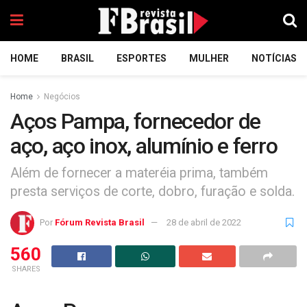
HOME
BRASIL
ESPORTES
MULHER
NOTÍCIAS
Home
Negócios
Aços Pampa, fornecedor de
aço, aço inox, alumínio e ferro
Além de fornecer a materéia prima, também
presta serviços de corte, dobro, furação e solda.
Por
Fórum Revista Brasil
28 de abril de 2022
560
SHARES