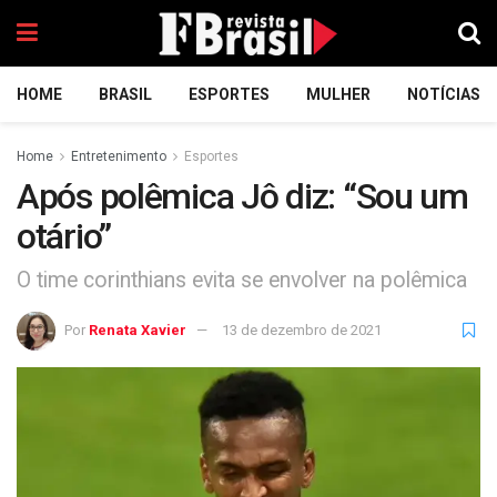
HOME
BRASIL
ESPORTES
MULHER
NOTÍCIAS
Home
Entretenimento
Esportes
Após polêmica Jô diz: “Sou um
otário”
O time corinthians evita se envolver na polêmica
Por
Renata Xavier
13 de dezembro de 2021