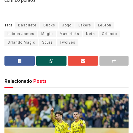
com 26 pontos.
Tags:
Basquete
Bucks
Jogo
Lakers
LeBron
Lebron James
Magic
Mavericks
Nets
Orlando
Orlando Magic
Spurs
Twolves
Relacionado
Posts