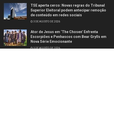
TSE aperta cerco: Novas regras do Tribunal
Superior Eleitoral podem antecipar remoção
de conteúdo em redes sociais
3 DE AGOSTO DE 2026
Ator de Jesus em ‘The Chosen’ Enfrenta
Escorpiões e Penhascos com Bear Grylls em
Nova Série Emocionante
3 DE AGOSTO DE 2026
Contato
Quem somos
© 2025
Studio Site Brasil
- Todos os direitos reservados
Fórum Revista
Brasil
.