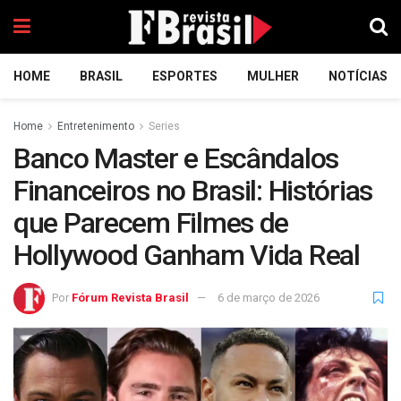
HOME
BRASIL
ESPORTES
MULHER
NOTÍCIAS
Home
Entretenimento
Series
Banco Master e Escândalos
Financeiros no Brasil: Histórias
que Parecem Filmes de
Hollywood Ganham Vida Real
Por
Fórum Revista Brasil
6 de março de 2026