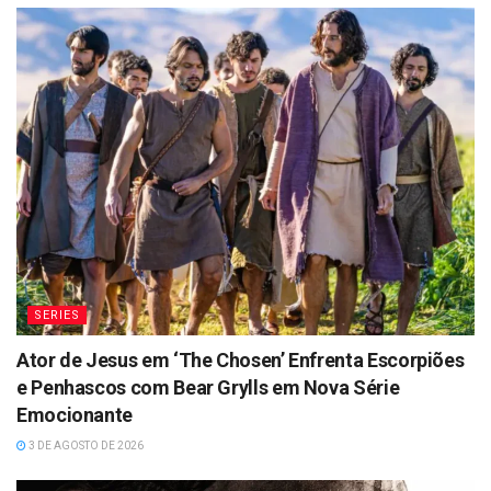
SERIES
Ator de Jesus em ‘The Chosen’ Enfrenta Escorpiões
e Penhascos com Bear Grylls em Nova Série
Emocionante
3 DE AGOSTO DE 2026