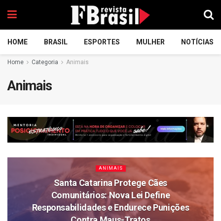
HOME
BRASIL
ESPORTES
MULHER
NOTÍCIAS
Home
Categoria
Animais
Animais
ANIMAIS
Santa Catarina Protege Cães
Comunitários: Nova Lei Define
Responsabilidades e Endurece Punições
Contra Maus-Tratos