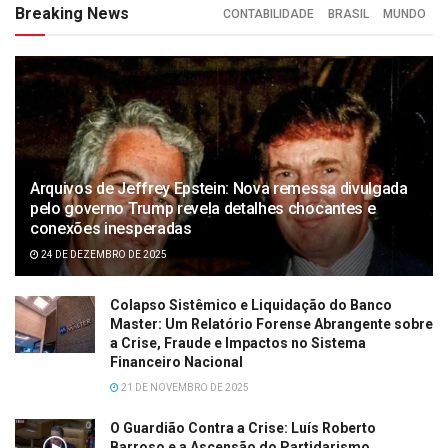
Breaking News
CONTABILIDADE
BRASIL
MUNDO
Arquivos de Jeffrey Epstein: Nova remessa divulgada
pelo governo Trump revela detalhes chocantes e
conexões inesperadas
24 DE DEZEMBRO DE 2025
Colapso Sistêmico e Liquidação do Banco
Master: Um Relatório Forense Abrangente sobre
a Crise, Fraude e Impactos no Sistema
Financeiro Nacional
21 DE NOVEMBRO DE 2025
O Guardião Contra a Crise: Luís Roberto
Barroso e a Ascensão do Partidarismo