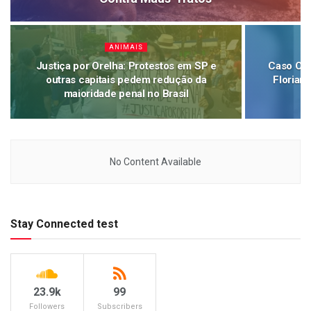
ANIMAIS
Justiça por Orelha: Protestos em SP e
Caso Ore
outras capitais pedem redução da
Florian
maioridade penal no Brasil
No Content Available
Stay Connected test
23.9k
99
Followers
Subscribers