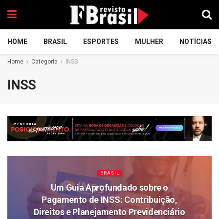
HOME
BRASIL
ESPORTES
MULHER
NOTÍCIAS
Home
Categoria
INSS
INSS
BRASIL
Um Guia Aprofundado sobre o
Pagamento de INSS: Contribuição,
Direitos e Planejamento Previdenciário