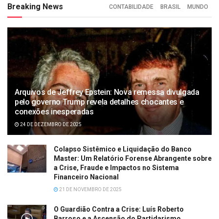
Breaking News
CONTABILIDADE
BRASIL
MUNDO
Arquivos de Jeffrey Epstein: Nova remessa divulgada
pelo governo Trump revela detalhes chocantes e
conexões inesperadas
24 DE DEZEMBRO DE 2025
Colapso Sistêmico e Liquidação do Banco
Master: Um Relatório Forense Abrangente sobre
a Crise, Fraude e Impactos no Sistema
Financeiro Nacional
21 DE NOVEMBRO DE 2025
O Guardião Contra a Crise: Luís Roberto
Barroso e a Ascensão do Partidarismo