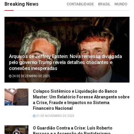
Breaking News
CONTABILIDADE
BRASIL
MUNDO
Arquivos de Jeffrey Epstein: Nova remessa divulgada
pelo governo Trump revela detalhes chocantes e
conexões inesperadas
24 DE DEZEMBRO DE 2025
Colapso Sistêmico e Liquidação do Banco
Master: Um Relatório Forense Abrangente sobre
a Crise, Fraude e Impactos no Sistema
Financeiro Nacional
21 DE NOVEMBRO DE 2025
O Guardião Contra a Crise: Luís Roberto
Barroso e a Ascensão do Partidarismo