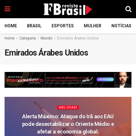
HOME
BRASIL
ESPORTES
MULHER
NOTÍCIAS
Home
Categoria
Mundo
Emirados Árabes Unidos
Emirados Árabes Unidos
ABU DHABI
Alerta Máximo: Ataque do Irã aos EAU
pode desestabilizar o Oriente Médio e
afetar a economia global.