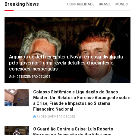
Breaking News
CONTABILIDADE
BRASIL
MUNDO
Arquivos de Jeffrey Epstein: Nova remessa divulgada
pelo governo Trump revela detalhes chocantes e
conexões inesperadas
24 DE DEZEMBRO DE 2025
Colapso Sistêmico e Liquidação do Banco
Master: Um Relatório Forense Abrangente sobre
a Crise, Fraude e Impactos no Sistema
Financeiro Nacional
21 DE NOVEMBRO DE 2025
O Guardião Contra a Crise: Luís Roberto
Barroso e a Ascensão do Partidarismo