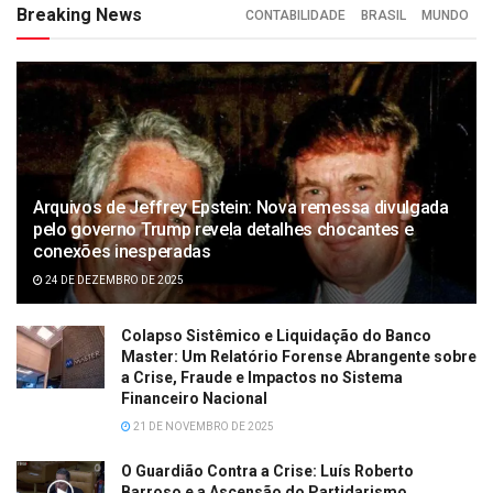
Breaking News
CONTABILIDADE
BRASIL
MUNDO
Arquivos de Jeffrey Epstein: Nova remessa divulgada
pelo governo Trump revela detalhes chocantes e
conexões inesperadas
24 DE DEZEMBRO DE 2025
Colapso Sistêmico e Liquidação do Banco
Master: Um Relatório Forense Abrangente sobre
a Crise, Fraude e Impactos no Sistema
Financeiro Nacional
21 DE NOVEMBRO DE 2025
O Guardião Contra a Crise: Luís Roberto
Barroso e a Ascensão do Partidarismo