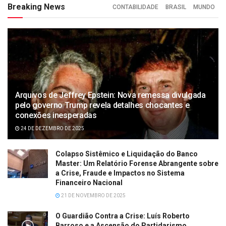
Breaking News
CONTABILIDADE
BRASIL
MUNDO
Arquivos de Jeffrey Epstein: Nova remessa divulgada
pelo governo Trump revela detalhes chocantes e
conexões inesperadas
24 DE DEZEMBRO DE 2025
Colapso Sistêmico e Liquidação do Banco
Master: Um Relatório Forense Abrangente sobre
a Crise, Fraude e Impactos no Sistema
Financeiro Nacional
21 DE NOVEMBRO DE 2025
O Guardião Contra a Crise: Luís Roberto
Barroso e a Ascensão do Partidarismo