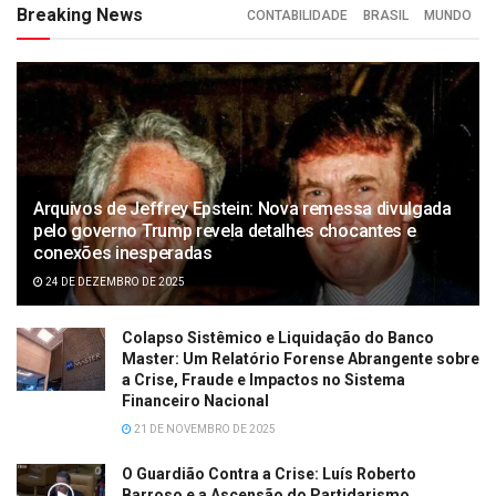
Breaking News
CONTABILIDADE
BRASIL
MUNDO
Arquivos de Jeffrey Epstein: Nova remessa divulgada
pelo governo Trump revela detalhes chocantes e
conexões inesperadas
24 DE DEZEMBRO DE 2025
Colapso Sistêmico e Liquidação do Banco
Master: Um Relatório Forense Abrangente sobre
a Crise, Fraude e Impactos no Sistema
Financeiro Nacional
21 DE NOVEMBRO DE 2025
O Guardião Contra a Crise: Luís Roberto
Barroso e a Ascensão do Partidarismo