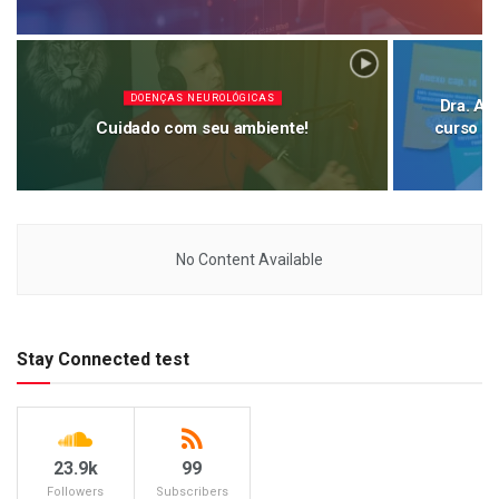
DOENÇAS NEUROLÓGICAS
Dra. An
Cuidado com seu ambiente!
curso c
No Content Available
Stay Connected test
23.9k
99
Followers
Subscribers