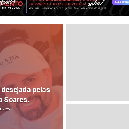
s desejada pelas
o Soares.
E 2026