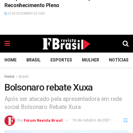
Reconhecimento Pleno
23 DE DEZEMBRO DE 2025
HOME
BRASIL
ESPORTES
MULHER
NOTÍCIAS
Home
Brasil
Bolsonaro rebate Xuxa
Após ser atacado pela apresentadora em rede
social Bolsonaro Rebate Xuxa
Por
Fórum Revista Brasil
16 de outubro de 2021