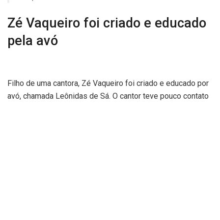
Zé Vaqueiro foi criado e educado
pela avó
Filho de uma cantora, Zé Vaqueiro foi criado e educado por
avó, chamada Leônidas de Sá. O cantor teve pouco contato
e ficou distante da mãe, que deixou o filho para ser criado
pela mãe materna. Ele sempre considerou sua avó como
sua verdadeira mãe, embora não tenha abandonado a mãe
financeiramente, principalmente depois do sucesso. Zé
Vaqueiro chegou a ficar mais de um ano sem ver a sua mãe
verdadeira. Os dois, mãe e filho, se reaproximaram depois
de Zé Vaqueiro tornar-se um sucesso nacional.