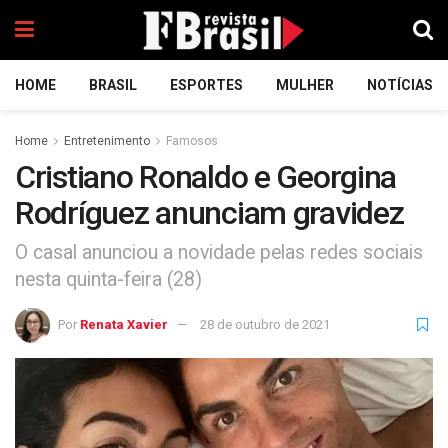
HOME
BRASIL
ESPORTES
MULHER
NOTÍCIAS
Home
Entretenimento
Famosos
Cristiano Ronaldo e Georgina
Rodríguez anunciam gravidez
O casal anunciou a novidade pelas redes sociais
nesta quinta-feira (28)
Por
Renata Xavier
28 de outubro de 2021