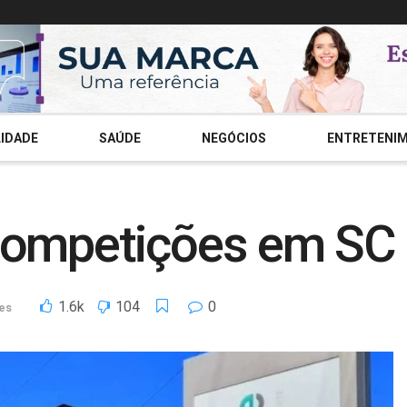
IDADE
SAÚDE
NEGÓCIOS
ENTRETENI
 competições em SC
1.6k
104
0
es