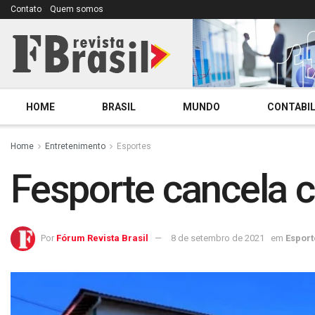
Contato
Quem somos
HOME
BRASIL
MUNDO
CONTABIL
Home
Entretenimento
Esportes
Fesporte cancela
Por
Fórum Revista Brasil
8 de setembro de 2021
em
Esport