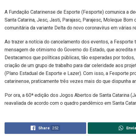
A Fundação Catarinense de Esporte (Fesporte) comunica a de
Santa Catarina, Jesc, Jasti, Parajasc, Parajesc, Moleque Bom
comunitária da variante Delta do novo coronavírus em várias 
Ao trazer a notícia do cancelamento dos eventos, a Fesporte
mensagem de otimismo do Governo do Estado, que acredita no
Destacamos que políticas públicas, tão esperadas por todos, e
criação de um grupo de trabalho para dar celeridade aos proj
(Plano Estadual de Esporte e Lazer). Com isso, a Fesporte pr
catarinense, praticamente três vezes mais do que dispunha a
Por ora, a 60ª edição dos Jogos Abertos de Santa Catarina (
reavaliada de acordo com o quadro pandêmico em Santa Catar
Share
252
Envi