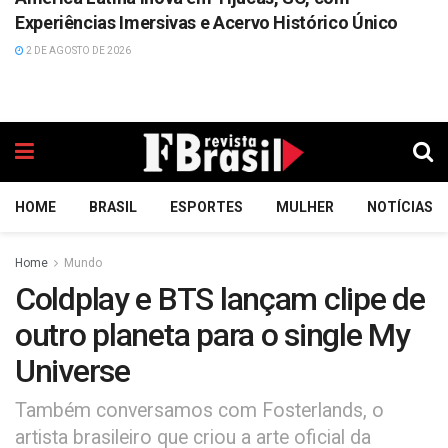
Experiências Imersivas e Acervo Histórico Único
2 DE AGOSTO DE 2026
HOME
BRASIL
ESPORTES
MULHER
NOTÍCIAS
Home
Mundo
Coldplay e BTS lançam clipe de
outro planeta para o single My
Universe
Também conversamos com Fosterlands, o
artista brasileiro que criou a arte oficial da