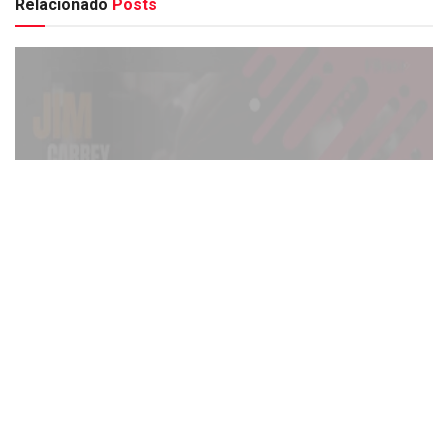
Relacionado
Posts
FAMOSOS
Jim Carrey foi substituído por um clone? A teoria da
conspiração que explodiu nas redes após o César
Awards
2 DE MARÇO DE 2026