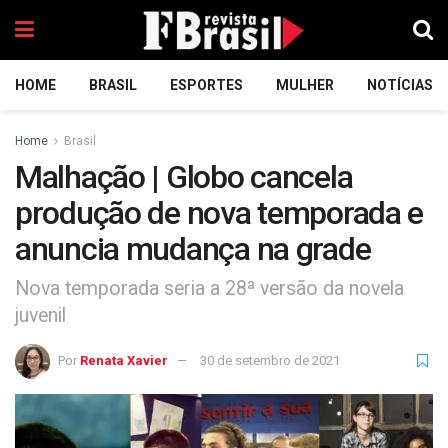
HOME
BRASIL
ESPORTES
MULHER
NOTÍCIAS
Home
Brasil
Malhação | Globo cancela
produção de nova temporada e
anuncia mudança na grade
Nova temporada seria a 28ª versão da novela
juvenil
Por
Renata Xavier
30 de setembro de 2021