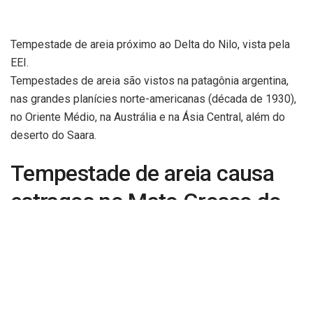
Tempestade de areia próximo ao Delta do Nilo, vista pela
EEI.
Tempestades de areia são vistos na patagônia argentina,
nas grandes planícies norte-americanas (década de 1930),
no Oriente Médio, na Austrália e na Ásia Central, além do
deserto do Saara.
Tempestade de areia causa
estragos no Mato Grosso do
Sul
O dia virou noite em Mato Grosso do Sul neste entre sexta
(15) e este sábado (16). Em Campo Grande, muita poeira foi
levantada e o aeroporto registrou rajadas de vento de 94