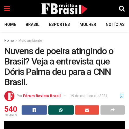
HOME
BRASIL
ESPORTES
MULHER
NOTÍCIAS
Home
Meio ambiente
Nuvens de poeira atingindo o
Brasil? Veja a entrevista que
Dóris Palma deu para a CNN
Brasil.
Por
Fórum Revista Brasil
19 de outubro de 2021
540
SHARES