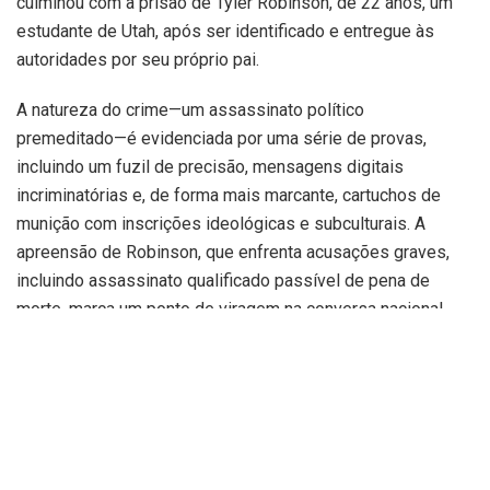
culminou com a prisão de Tyler Robinson, de 22 anos, um
estudante de Utah, após ser identificado e entregue às
autoridades por seu próprio pai.
A natureza do crime—um assassinato político
premeditado—é evidenciada por uma série de provas,
incluindo um fuzil de precisão, mensagens digitais
incriminatórias e, de forma mais marcante, cartuchos de
munição com inscrições ideológicas e subculturais.
A
apreensão de Robinson, que enfrenta acusações graves,
incluindo assassinato qualificado passível de pena de
morte, marca um ponto de viragem na conversa nacional
sobre a violência política.
O evento não apenas expôs uma
profunda divisão ideológica no seio de uma família, mas
também foi rapidamente utilizado por figuras políticas
proeminentes, como o Presidente Donald Trump, para
enquadrar a tragédia numa narrativa mais ampla de
polarização e radicalização.