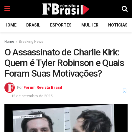
HOME
BRASIL
ESPORTES
MULHER
NOTÍCIAS
Home
Breaking News
O Assassinato de Charlie Kirk:
Quem é Tyler Robinson e Quais
Foram Suas Motivações?
Por
Fórum Revista Brasil
12 de setembro de 2025