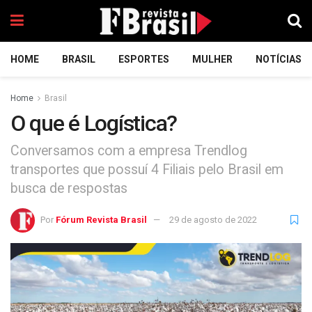
HOME
BRASIL
ESPORTES
MULHER
NOTÍCIAS
Home
Brasil
O que é Logística?
Conversamos com a empresa Trendlog
transportes que possuí 4 Filiais pelo Brasil em
busca de respostas
Por
Fórum Revista Brasil
29 de agosto de 2022