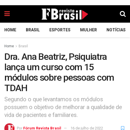
HOME
BRASIL
ESPORTES
MULHER
NOTÍCIAS
Home
Brasil
Dra. Ana Beatriz, Psiquiatra
lança um curso com 15
módulos sobre pessoas com
TDAH
Segundo o que levantamos os módulos
possuem o objetivo de melhorar a qualidade de
vida de pacientes e familiares.
Por
Fórum Revista Brasil
16 de julho de 2022