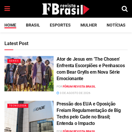
HOME
BRASIL
ESPORTES
MULHER
NOTÍCIAS
Latest Post
Ator de Jesus em ‘The Chosen’
SERIES
Enfrenta Escorpiões e Penhascos
com Bear Grylls em Nova Série
Emocionante
POR
FÓRUM REVISTA BRASIL
3 DE AGOSTO DE 2026
Pressão dos EUA e Oposição
TECNOLOGIA
Freiam Regulamentação de Big
Techs pelo Cade no Brasil;
Entenda o Impacto
POR
FÓRUM REVISTA BRASIL