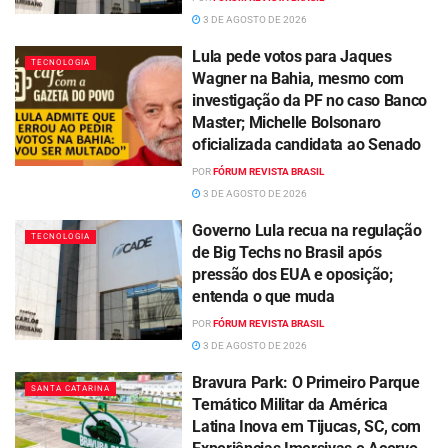
3 DE AGOSTO DE 2026
Lula pede votos para Jaques
TECNOLOGIA
Wagner na Bahia, mesmo com
investigação da PF no caso Banco
Master; Michelle Bolsonaro
oficializada candidata ao Senado
POR
FÓRUM REVISTA BRASIL
3 DE AGOSTO DE 2026
Governo Lula recua na regulação
TECNOLOGIA
de Big Techs no Brasil após
pressão dos EUA e oposição;
entenda o que muda
POR
FÓRUM REVISTA BRASIL
3 DE AGOSTO DE 2026
Bravura Park: O Primeiro Parque
SANTA CATARINA
Temático Militar da América
Latina Inova em Tijucas, SC, com