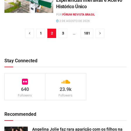
Experiências Imersivas e Acervo
Histórico Único
POR
FÓRUM REVISTA BRASIL
2 DE AGOSTO DE 2026
1
2
3
…
181
Stay Connected
640
23.9k
Followers
Followers
Recommended
Angelina Jolie faz rara aparição com os filhos na