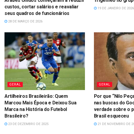
Árabes Unidos começaram a reduzir
Trigêmeo no grup
custos, cortar salários e reavaliar
19 DE JANEIRO DE 2026
seus quadros de funcionários
28 DE MARÇO DE 2026
GERAL
GERAL
Artilheiros Brasileirão: Quem
Por que “Nilo Peç
Marcou Mais Época e Deixou Sua
nas buscas do Go
Marca na História do Futebol
verdade sobre o p
Brasileiro?
Brasil esqueceu
23 DE DEZEMBRO DE 2025
21 DE NOVEMBRO DE 2