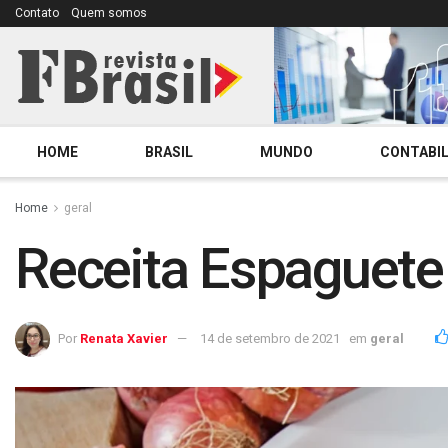
Contato
Quem somos
HOME
BRASIL
MUNDO
CONTABIL
Home
geral
Receita Espaguete 
Por
Renata Xavier
14 de setembro de 2021
em
geral