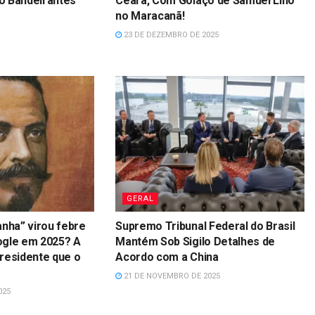
o Bandeirantes
Ceará, Com Golaço de Samuel Lino
no Maracanã!
23 DE DEZEMBRO DE 2025
GERAL
anha” virou febre
Supremo Tribunal Federal do Brasil
ogle em 2025? A
Mantém Sob Sigilo Detalhes de
residente que o
Acordo com a China
21 DE NOVEMBRO DE 2025
025