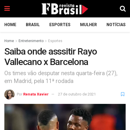
HOME
BRASIL
ESPORTES
MULHER
NOTÍCIAS
Home
Entretenimento
Esportes
Saiba onde asssitir Rayo
Vallecano x Barcelona
Os times vão desputar nesta quarta-feira (27),
em Madrid, pela 11ª rodada
Por
Renata Xavier
27 de outubro de 2021