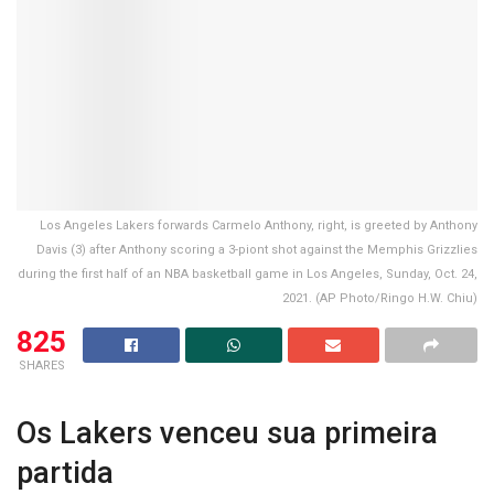
Los Angeles Lakers forwards Carmelo Anthony, right, is greeted by Anthony
Davis (3) after Anthony scoring a 3-piont shot against the Memphis Grizzlies
during the first half of an NBA basketball game in Los Angeles, Sunday, Oct. 24,
2021. (AP Photo/Ringo H.W. Chiu)
825
SHARES
Os Lakers venceu sua primeira
partida