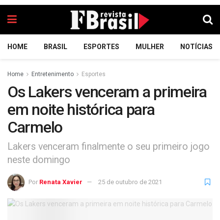
HOME
BRASIL
ESPORTES
MULHER
NOTÍCIAS
Home
Entretenimento
Esportes
Os Lakers venceram a primeira
em noite histórica para
Carmelo
Lakers venceram finalmente o seu primeiro jogo
neste domingo
Por
Renata Xavier
25 de outubro de 2021