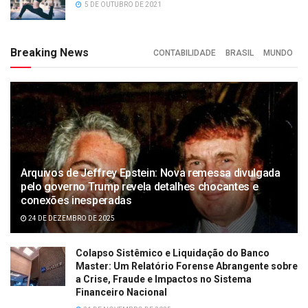
5 DE OUTUBRO DE 2021
Breaking News
CONTABILIDADE
BRASIL
MUNDO
Arquivos de Jeffrey Epstein: Nova remessa divulgada
pelo governo Trump revela detalhes chocantes e
conexões inesperadas
24 DE DEZEMBRO DE 2025
Colapso Sistêmico e Liquidação do Banco
Master: Um Relatório Forense Abrangente sobre
a Crise, Fraude e Impactos no Sistema
Financeiro Nacional