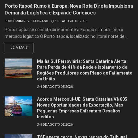
Porto Itapoá Rumo à Europa: Nova Rota Direta Impulsiona
Demanda Logística e Expande Conexões
POR
FÓRUM REVISTA BRASIL
5 DE AGOSTO DE 2026
Porto Itapoá se conecta diretamente à Europa e impulsiona o
mercado logístico O Porto Itapoá, localizado no litoral norte de...
LEIA MAIS
Malha Sul Ferroviária: Santa Catarina Alerta
Para Perda de 41% da Rede e Isolamento de
Regiões Produtoras com Plano de Fatiamento
da União
4 DE AGOSTO DE 2026
Acordo Mercosul-UE: Santa Catarina Vê 805
Novas Oportunidades de Exportação, Mas
Pequenas Empresas Enfrentam Desafios
Inéditos
3 DE AGOSTO DE 2026
TSE aperta cerco: Novas regras do Tribunal