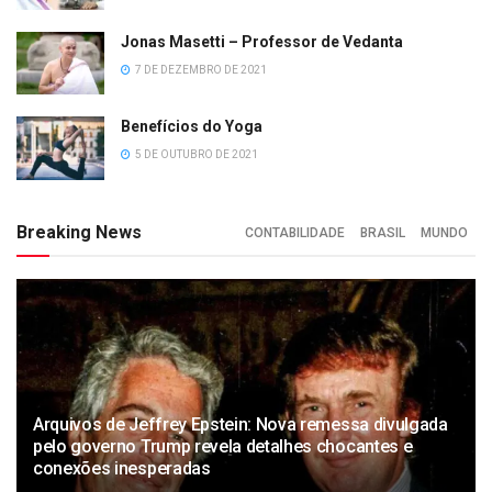
Jonas Masetti – Professor de Vedanta
7 DE DEZEMBRO DE 2021
Benefícios do Yoga
5 DE OUTUBRO DE 2021
Breaking News
CONTABILIDADE
BRASIL
MUNDO
Arquivos de Jeffrey Epstein: Nova remessa divulgada
pelo governo Trump revela detalhes chocantes e
conexões inesperadas