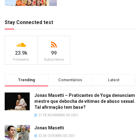
Stay Connected test
23.9k
99
Followers
Subscribers
Trending
Comentários
Latest
Jonas Masetti – Praticantes de Yoga denunciam
mestre que debocha de vítimas de abuso sexual.
Tal afirmação tem base?
27 DE NOVEMBRO DE 2021
Jonas Masetti
22 DE OUTUBRO DE 2021