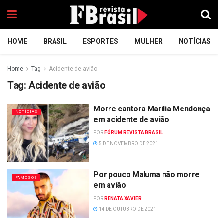
HOME
BRASIL
ESPORTES
MULHER
NOTÍCIAS
Home
Tag
Acidente de avião
Tag:
Acidente de avião
Morre cantora Marília Mendonça
NOTÍCIAS
em acidente de avião
POR
FÓRUM REVISTA BRASIL
5 DE NOVEMBRO DE 2021
Por pouco Maluma não morre
FAMOSOS
em avião
POR
RENATA XAVIER
14 DE OUTUBRO DE 2021