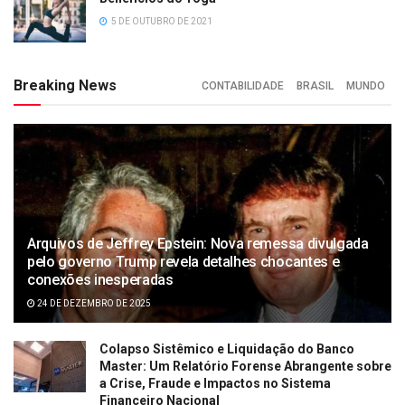
5 DE OUTUBRO DE 2021
Breaking News
CONTABILIDADE
BRASIL
MUNDO
Arquivos de Jeffrey Epstein: Nova remessa divulgada
pelo governo Trump revela detalhes chocantes e
conexões inesperadas
24 DE DEZEMBRO DE 2025
Colapso Sistêmico e Liquidação do Banco
Master: Um Relatório Forense Abrangente sobre
a Crise, Fraude e Impactos no Sistema
Financeiro Nacional