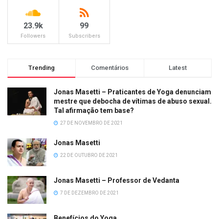
23.9k
99
Followers
Subscribers
Trending
Comentários
Latest
Jonas Masetti – Praticantes de Yoga denunciam
mestre que debocha de vítimas de abuso sexual.
Tal afirmação tem base?
27 DE NOVEMBRO DE 2021
Jonas Masetti
22 DE OUTUBRO DE 2021
Jonas Masetti – Professor de Vedanta
7 DE DEZEMBRO DE 2021
Benefícios do Yoga