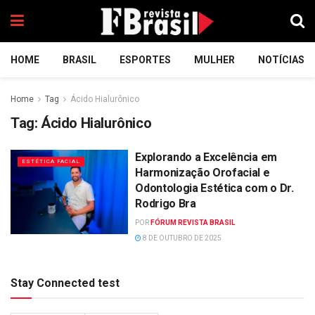
HOME
BRASIL
ESPORTES
MULHER
NOTÍCIAS
Home
Tag
Ácido Hialurônico
Tag:
Ácido Hialurônico
Explorando a Excelência em
ESTÉTICA FACIAL
Harmonização Orofacial e
Odontologia Estética com o Dr.
Rodrigo Bra
POR
FÓRUM REVISTA BRASIL
8 DE OUTUBRO DE 2025
Stay Connected test