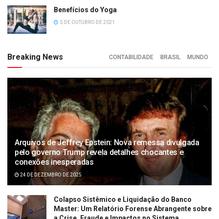
Benefícios do Yoga
5 DE OUTUBRO DE 2021
Breaking News
CONTABILIDADE
BRASIL
MUNDO
Arquivos de Jeffrey Epstein: Nova remessa divulgada
pelo governo Trump revela detalhes chocantes e
conexões inesperadas
24 DE DEZEMBRO DE 2025
Colapso Sistêmico e Liquidação do Banco
Master: Um Relatório Forense Abrangente sobre
a Crise, Fraude e Impactos no Sistema