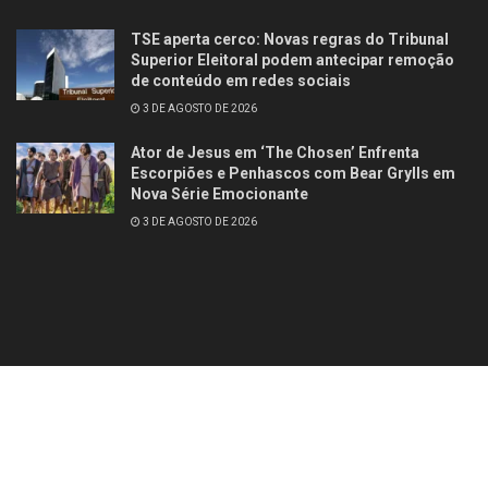
TSE aperta cerco: Novas regras do Tribunal
Superior Eleitoral podem antecipar remoção
de conteúdo em redes sociais
3 DE AGOSTO DE 2026
Ator de Jesus em ‘The Chosen’ Enfrenta
Escorpiões e Penhascos com Bear Grylls em
Nova Série Emocionante
3 DE AGOSTO DE 2026
Contato
Quem somos
© 2025
Studio Site Brasil
- Todos os direitos reservados
Fórum Revista
Brasil
.