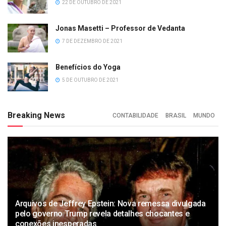
22 DE OUTUBRO DE 2021
Jonas Masetti – Professor de Vedanta
7 DE DEZEMBRO DE 2021
Benefícios do Yoga
5 DE OUTUBRO DE 2021
Breaking News
CONTABILIDADE
BRASIL
MUNDO
Arquivos de Jeffrey Epstein: Nova remessa divulgada
pelo governo Trump revela detalhes chocantes e
conexões inesperadas