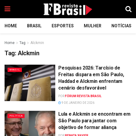
HOME
BRASIL
ESPORTES
MULHER
NOTÍCIAS
Home
Tag
Alckmin
Tag:
Alckmin
Pesquisas 2026: Tarcísio de
BRASIL
Freitas dispara em São Paulo,
Haddad e Alckmin enfrentam
cenário desfavorável
POR
FÓRUM REVISTA BRASIL
9 DE JANEIRO DE 2026
Lula e Alckmin se encontram em
POLÍTICA
São Paulo para jantar com
objetivo de formar aliança
POR
RENATA XAVIER