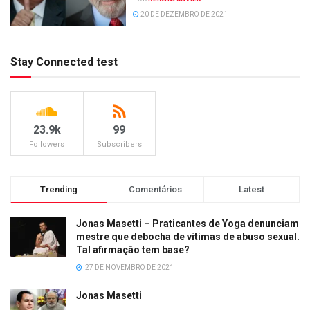
20 DE DEZEMBRO DE 2021
Stay Connected test
23.9k
99
Followers
Subscribers
Trending
Comentários
Latest
Jonas Masetti – Praticantes de Yoga denunciam
mestre que debocha de vítimas de abuso sexual.
Tal afirmação tem base?
27 DE NOVEMBRO DE 2021
Jonas Masetti