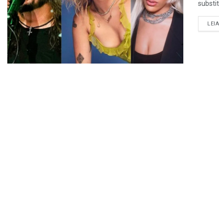
substit
LEI