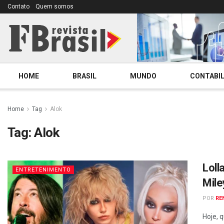
Contato
Quem somos
HOME
BRASIL
MUNDO
CONTABIL
Home
Tag
Alok
Tag:
Alok
Loll
ENTRETENIMENTO
Mile
POR
RE
Hoje, 