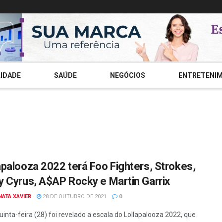
IDADE
SAÚDE
NEGÓCIOS
ENTRETENI
apalooza 2022 terá Foo Fighters, Strokes,
y Cyrus, A$AP Rocky e Martin Garrix
NATA XAVIER
28 DE OUTUBRO DE 2021
0
quinta-feira (28) foi revelado a escala do Lollapalooza 2022, que