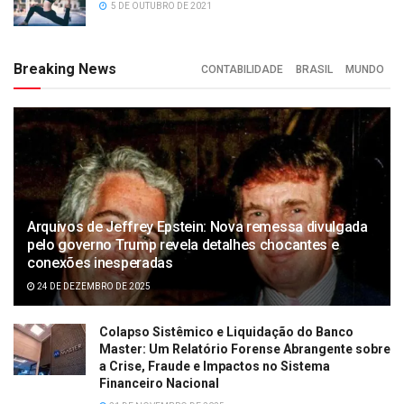
5 DE OUTUBRO DE 2021
Breaking News
CONTABILIDADE
BRASIL
MUNDO
Arquivos de Jeffrey Epstein: Nova remessa divulgada
pelo governo Trump revela detalhes chocantes e
conexões inesperadas
24 DE DEZEMBRO DE 2025
Colapso Sistêmico e Liquidação do Banco
Master: Um Relatório Forense Abrangente sobre
a Crise, Fraude e Impactos no Sistema
Financeiro Nacional