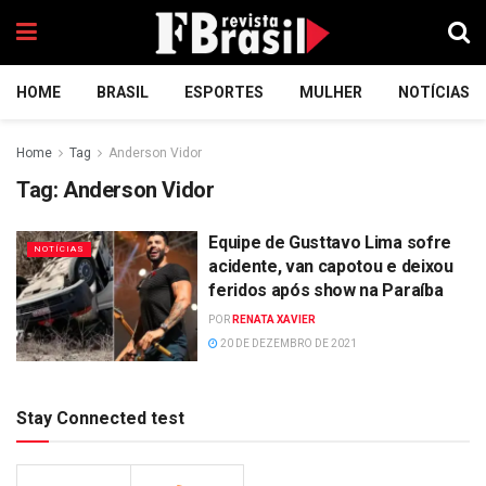
HOME
BRASIL
ESPORTES
MULHER
NOTÍCIAS
Home
Tag
Anderson Vidor
Tag:
Anderson Vidor
Equipe de Gusttavo Lima sofre
NOTÍCIAS
acidente, van capotou e deixou
feridos após show na Paraíba
POR
RENATA XAVIER
20 DE DEZEMBRO DE 2021
Stay Connected test