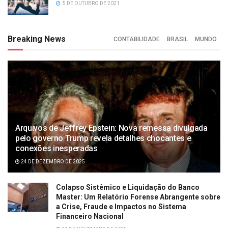
5 DE OUTUBRO DE 2021
Breaking News
CONTABILIDADE
BRASIL
MUNDO
Arquivos de Jeffrey Epstein: Nova remessa divulgada
pelo governo Trump revela detalhes chocantes e
conexões inesperadas
24 DE DEZEMBRO DE 2025
Colapso Sistêmico e Liquidação do Banco
Master: Um Relatório Forense Abrangente sobre
a Crise, Fraude e Impactos no Sistema
Financeiro Nacional