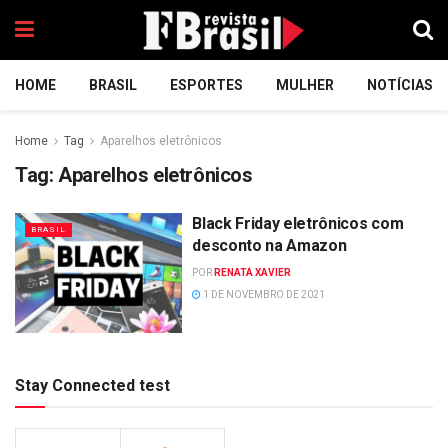
HOME
BRASIL
ESPORTES
MULHER
NOTÍCIAS
Home
Tag
Aparelhos eletrônicos
Tag:
Aparelhos eletrônicos
Black Friday eletrônicos com
BRASIL
desconto na Amazon
POR
RENATA XAVIER
1 DE NOVEMBRO DE 2021
Stay Connected test