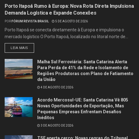
Porto Itapoá Rumo à Europa: Nova Rota Direta Impulsiona
Demanda Logística e Expande Conexões
POR
FÓRUM REVISTA BRASIL
5 DE AGOSTO DE 2026
Porto Itapoá se conecta diretamente à Europa e impulsiona o
mercado logístico O Porto Itapoá, localizado no litoral norte de...
LEIA MAIS
Malha Sul Ferroviária: Santa Catarina Alerta
Para Perda de 41% da Rede e Isolamento de
Regiões Produtoras com Plano de Fatiamento
da União
4 DE AGOSTO DE 2026
Acordo Mercosul-UE: Santa Catarina Vê 805
Novas Oportunidades de Exportação, Mas
Pequenas Empresas Enfrentam Desafios
Inéditos
3 DE AGOSTO DE 2026
TSE aperta cerco: Novas regras do Tribunal