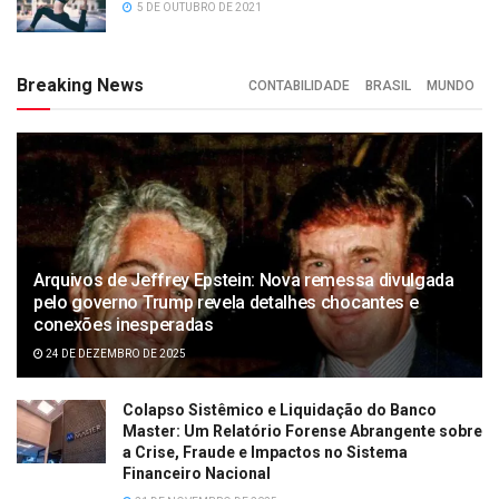
5 DE OUTUBRO DE 2021
Breaking News
CONTABILIDADE
BRASIL
MUNDO
Arquivos de Jeffrey Epstein: Nova remessa divulgada
pelo governo Trump revela detalhes chocantes e
conexões inesperadas
24 DE DEZEMBRO DE 2025
Colapso Sistêmico e Liquidação do Banco
Master: Um Relatório Forense Abrangente sobre
a Crise, Fraude e Impactos no Sistema
Financeiro Nacional