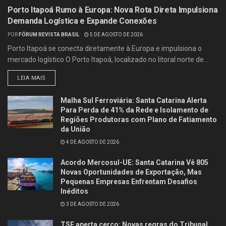
Porto Itapoá Rumo à Europa: Nova Rota Direta Impulsiona
Demanda Logística e Expande Conexões
POR
FÓRUM REVISTA BRASIL
5 DE AGOSTO DE 2026
Porto Itapoá se conecta diretamente à Europa e impulsiona o
mercado logístico O Porto Itapoá, localizado no litoral norte de...
LEIA MAIS
Malha Sul Ferroviária: Santa Catarina Alerta
Para Perda de 41% da Rede e Isolamento de
Regiões Produtoras com Plano de Fatiamento
da União
4 DE AGOSTO DE 2026
Acordo Mercosul-UE: Santa Catarina Vê 805
Novas Oportunidades de Exportação, Mas
Pequenas Empresas Enfrentam Desafios
Inéditos
3 DE AGOSTO DE 2026
TSE aperta cerco: Novas regras do Tribunal