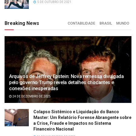
5 DE OUTUBRO DE 2021
Breaking News
CONTABILIDADE
BRASIL
MUNDO
Arquivos de Jeffrey Epstein: Nova remessa divulgada
pelo governo Trump revela detalhes chocantes e
conexões inesperadas
24 DE DEZEMBRO DE 2025
Colapso Sistêmico e Liquidação do Banco
Master: Um Relatório Forense Abrangente sobre
a Crise, Fraude e Impactos no Sistema
Financeiro Nacional