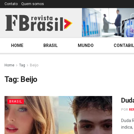
Contato
Quem somos
HOME
BRASIL
MUNDO
CONTABIL
Home
Tag
Beijo
Tag:
Beijo
Duda
BRASIL
POR
RE
Duda R
indica,