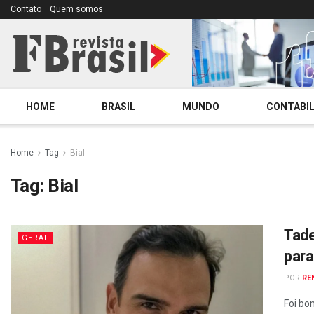
Contato
Quem somos
HOME
BRASIL
MUNDO
CONTABIL
Home
Tag
Bial
Tag:
Bial
Tade
GERAL
para
POR
RE
Foi bo