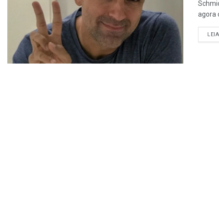
Schmid
agora o
LEI