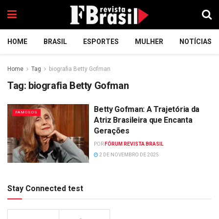
HOME
BRASIL
ESPORTES
MULHER
NOTÍCIAS
Home
Tag
biografia Betty Gofman
Tag:
biografia Betty Gofman
Betty Gofman: A Trajetória da
FAMOSOS
Atriz Brasileira que Encanta
Gerações
POR
FÓRUM REVISTA BRASIL
2 DE NOVEMBRO DE 2025
Stay Connected test