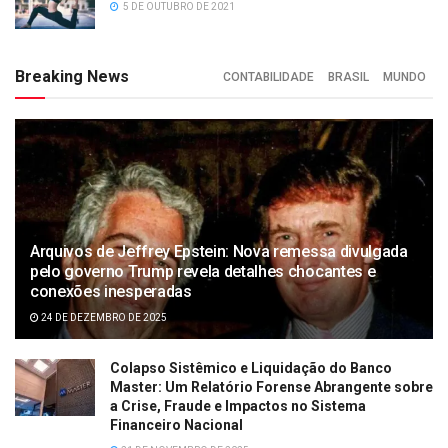
5 DE OUTUBRO DE 2021
Breaking News
CONTABILIDADE
BRASIL
MUNDO
Arquivos de Jeffrey Epstein: Nova remessa divulgada
pelo governo Trump revela detalhes chocantes e
conexões inesperadas
24 DE DEZEMBRO DE 2025
Colapso Sistêmico e Liquidação do Banco
Master: Um Relatório Forense Abrangente sobre
a Crise, Fraude e Impactos no Sistema
Financeiro Nacional