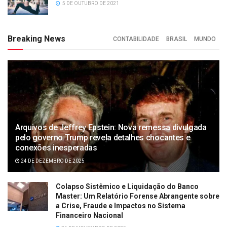
5 DE OUTUBRO DE 2021
Breaking News
CONTABILIDADE
BRASIL
MUNDO
Arquivos de Jeffrey Epstein: Nova remessa divulgada
pelo governo Trump revela detalhes chocantes e
conexões inesperadas
24 DE DEZEMBRO DE 2025
Colapso Sistêmico e Liquidação do Banco
Master: Um Relatório Forense Abrangente sobre
a Crise, Fraude e Impactos no Sistema
Financeiro Nacional