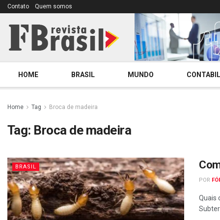
Contato
Quem somos
HOME
BRASIL
MUNDO
CONTABIL
Home
Tag
Broca de madeira
Tag:
Broca de madeira
Como
BRASIL
POR
FÓ
Quais 
Subter