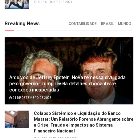
5 DE OUTUBRO DE 2021
Breaking News
CONTABILIDADE
BRASIL
MUNDO
Arquivos de Jeffrey Epstein: Nova remessa divulgada
pelo governo Trump revela detalhes chocantes e
conexões inesperadas
24 DE DEZEMBRO DE 2025
Colapso Sistêmico e Liquidação do Banco
Master: Um Relatório Forense Abrangente sobre
a Crise, Fraude e Impactos no Sistema
Financeiro Nacional