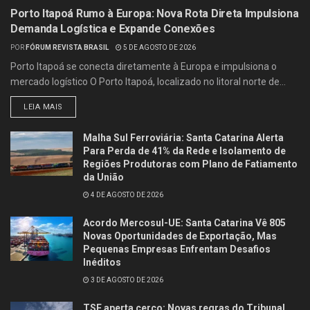
Porto Itapoá Rumo à Europa: Nova Rota Direta Impulsiona
Demanda Logística e Expande Conexões
POR
FÓRUM REVISTA BRASIL
5 DE AGOSTO DE 2026
Porto Itapoá se conecta diretamente à Europa e impulsiona o
mercado logístico O Porto Itapoá, localizado no litoral norte de...
LEIA MAIS
Malha Sul Ferroviária: Santa Catarina Alerta
Para Perda de 41% da Rede e Isolamento de
Regiões Produtoras com Plano de Fatiamento
da União
4 DE AGOSTO DE 2026
Acordo Mercosul-UE: Santa Catarina Vê 805
Novas Oportunidades de Exportação, Mas
Pequenas Empresas Enfrentam Desafios
Inéditos
3 DE AGOSTO DE 2026
TSE aperta cerco: Novas regras do Tribunal