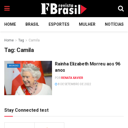
HOME
BRASIL
ESPORTES
MULHER
NOTÍCIAS
Home
Tag
Camila
Tag:
Camila
Rainha Elizabeth Morreu aos 96
MUNDO
anos
POR
RENATA XAVIER
8 DE SETEMBRO DE 2022
Stay Connected test