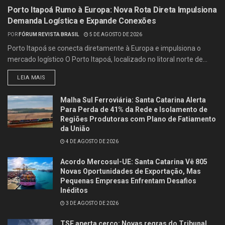
Porto Itapoá Rumo à Europa: Nova Rota Direta Impulsiona
Demanda Logística e Expande Conexões
POR
FÓRUM REVISTA BRASIL
5 DE AGOSTO DE 2026
Porto Itapoá se conecta diretamente à Europa e impulsiona o
mercado logístico O Porto Itapoá, localizado no litoral norte de...
LEIA MAIS
Malha Sul Ferroviária: Santa Catarina Alerta
Para Perda de 41% da Rede e Isolamento de
Regiões Produtoras com Plano de Fatiamento
da União
4 DE AGOSTO DE 2026
Acordo Mercosul-UE: Santa Catarina Vê 805
Novas Oportunidades de Exportação, Mas
Pequenas Empresas Enfrentam Desafios
Inéditos
3 DE AGOSTO DE 2026
TSE aperta cerco: Novas regras do Tribunal