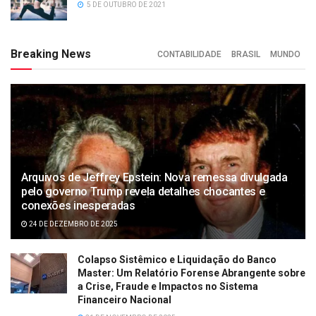
5 DE OUTUBRO DE 2021
Breaking News
CONTABILIDADE
BRASIL
MUNDO
Arquivos de Jeffrey Epstein: Nova remessa divulgada
pelo governo Trump revela detalhes chocantes e
conexões inesperadas
24 DE DEZEMBRO DE 2025
Colapso Sistêmico e Liquidação do Banco
Master: Um Relatório Forense Abrangente sobre
a Crise, Fraude e Impactos no Sistema
Financeiro Nacional