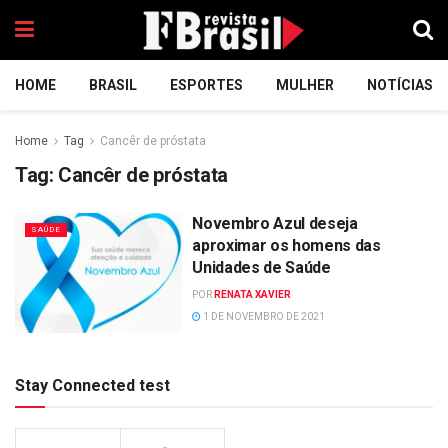
HOME
BRASIL
ESPORTES
MULHER
NOTÍCIAS
Home
Tag
Cancêr de próstata
Tag:
Cancêr de próstata
Novembro Azul deseja
SAÚDE
aproximar os homens das
Unidades de Saúde
POR
RENATA XAVIER
1 DE NOVEMBRO DE 2021
Stay Connected test