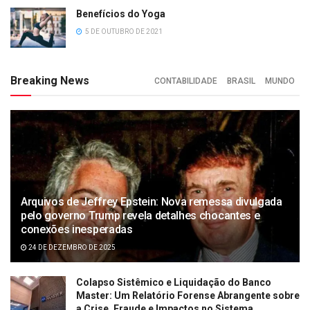
Benefícios do Yoga
5 DE OUTUBRO DE 2021
Breaking News
CONTABILIDADE
BRASIL
MUNDO
Arquivos de Jeffrey Epstein: Nova remessa divulgada
pelo governo Trump revela detalhes chocantes e
conexões inesperadas
24 DE DEZEMBRO DE 2025
Colapso Sistêmico e Liquidação do Banco
Master: Um Relatório Forense Abrangente sobre
a Crise, Fraude e Impactos no Sistema