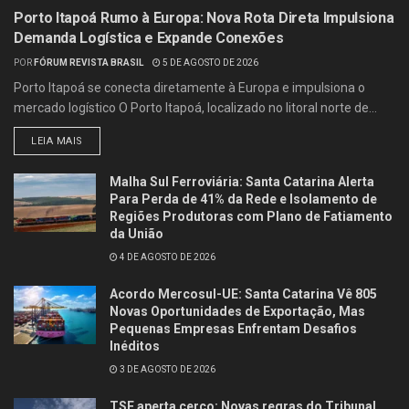
Porto Itapoá Rumo à Europa: Nova Rota Direta Impulsiona
Demanda Logística e Expande Conexões
POR
FÓRUM REVISTA BRASIL
5 DE AGOSTO DE 2026
Porto Itapoá se conecta diretamente à Europa e impulsiona o
mercado logístico O Porto Itapoá, localizado no litoral norte de...
LEIA MAIS
Malha Sul Ferroviária: Santa Catarina Alerta
Para Perda de 41% da Rede e Isolamento de
Regiões Produtoras com Plano de Fatiamento
da União
4 DE AGOSTO DE 2026
Acordo Mercosul-UE: Santa Catarina Vê 805
Novas Oportunidades de Exportação, Mas
Pequenas Empresas Enfrentam Desafios
Inéditos
3 DE AGOSTO DE 2026
TSE aperta cerco: Novas regras do Tribunal