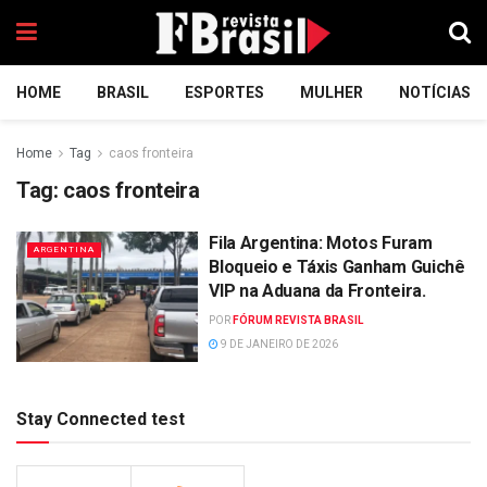
HOME
BRASIL
ESPORTES
MULHER
NOTÍCIAS
Home
Tag
caos fronteira
Tag:
caos fronteira
Fila Argentina: Motos Furam
ARGENTINA
Bloqueio e Táxis Ganham Guichê
VIP na Aduana da Fronteira.
POR
FÓRUM REVISTA BRASIL
9 DE JANEIRO DE 2026
Stay Connected test