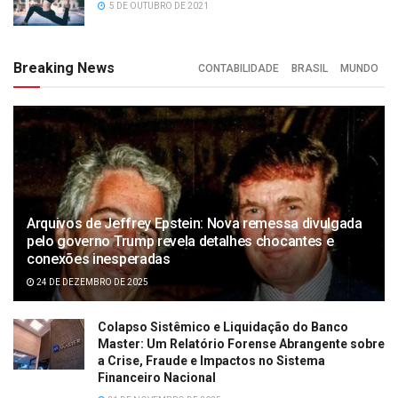
5 DE OUTUBRO DE 2021
Breaking News
CONTABILIDADE
BRASIL
MUNDO
Arquivos de Jeffrey Epstein: Nova remessa divulgada
pelo governo Trump revela detalhes chocantes e
conexões inesperadas
24 DE DEZEMBRO DE 2025
Colapso Sistêmico e Liquidação do Banco
Master: Um Relatório Forense Abrangente sobre
a Crise, Fraude e Impactos no Sistema
Financeiro Nacional