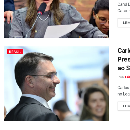
Carol 
Catari
LEI
Carl
BRASIL
Pres
ao 
POR
FÓ
Carlos
no Leg
LEI