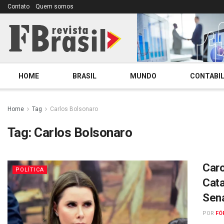
Contato
Quem somos
HOME
BRASIL
MUNDO
CONTABIL
Home
Tag
Carlos Bolsonaro
Tag:
Carlos Bolsonaro
Caro
POLÍTICA
Cata
Sen
POR
FÓ