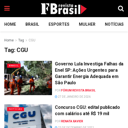
HOME
BRASIL
ESPORTES
MULHER
NOTÍCIAS
Home
Tag
CGU
Tag:
CGU
Governo Lula Investiga Falhas da
BRASIL
Enel SP: Ações Urgentes para
Garantir Energia Adequada em
São Paulo
POR
FÓRUM REVISTA BRASIL
27 DE JANEIRO DE 2026
Concurso CGU: edital publicado
NOTÍCIAS
com salários até R$ 19 mil
POR
RENATA XAVIER
23 DE DEZEMBRO DE 2021