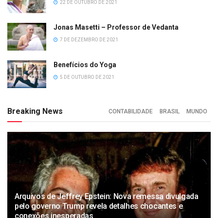
22 DE OUTUBRO DE 2021
Jonas Masetti – Professor de Vedanta
7 DE DEZEMBRO DE 2021
Benefícios do Yoga
5 DE OUTUBRO DE 2021
Breaking News
CONTABILIDADE
BRASIL
MUNDO
Arquivos de Jeffrey Epstein: Nova remessa divulgada
pelo governo Trump revela detalhes chocantes e
conexões inesperadas