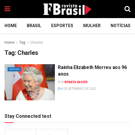
HOME
BRASIL
ESPORTES
MULHER
NOTÍCIAS
Home
Tag
Charles
Tag:
Charles
Rainha Elizabeth Morreu aos 96
MUNDO
anos
POR
RENATA XAVIER
8 DE SETEMBRO DE 2022
Stay Connected test