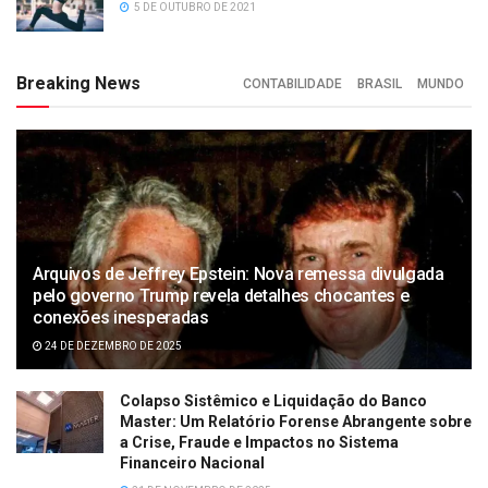
5 DE OUTUBRO DE 2021
Breaking News
CONTABILIDADE
BRASIL
MUNDO
Arquivos de Jeffrey Epstein: Nova remessa divulgada
pelo governo Trump revela detalhes chocantes e
conexões inesperadas
24 DE DEZEMBRO DE 2025
Colapso Sistêmico e Liquidação do Banco
Master: Um Relatório Forense Abrangente sobre
a Crise, Fraude e Impactos no Sistema
Financeiro Nacional