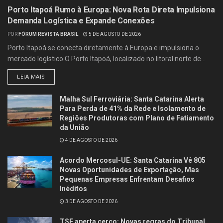
Porto Itapoá Rumo à Europa: Nova Rota Direta Impulsiona
Demanda Logística e Expande Conexões
POR
FÓRUM REVISTA BRASIL
5 DE AGOSTO DE 2026
Porto Itapoá se conecta diretamente à Europa e impulsiona o
mercado logístico O Porto Itapoá, localizado no litoral norte de...
LEIA MAIS
Malha Sul Ferroviária: Santa Catarina Alerta
Para Perda de 41% da Rede e Isolamento de
Regiões Produtoras com Plano de Fatiamento
da União
4 DE AGOSTO DE 2026
Acordo Mercosul-UE: Santa Catarina Vê 805
Novas Oportunidades de Exportação, Mas
Pequenas Empresas Enfrentam Desafios
Inéditos
3 DE AGOSTO DE 2026
TSE aperta cerco: Novas regras do Tribunal