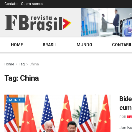
Contato
Quem somos
HOME
BRASIL
MUNDO
CONTABIL
Home
Tag
China
Tag:
China
Bide
MUNDO
cump
POR
RE
Joe Bi