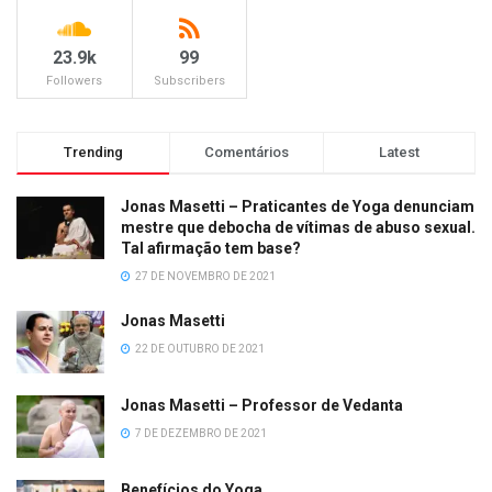
23.9k
99
Followers
Subscribers
Trending
Comentários
Latest
Jonas Masetti – Praticantes de Yoga denunciam
mestre que debocha de vítimas de abuso sexual.
Tal afirmação tem base?
27 DE NOVEMBRO DE 2021
Jonas Masetti
22 DE OUTUBRO DE 2021
Jonas Masetti – Professor de Vedanta
7 DE DEZEMBRO DE 2021
Benefícios do Yoga