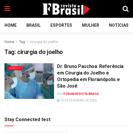
HOME
BRASIL
ESPORTES
MULHER
NOTÍCIAS
Home
Tag
cirurgia do joelho
Tag:
cirurgia do joelho
Dr. Bruno Paschoa: Referência
JOELHO
em Cirurgia do Joelho e
Ortopedia em Florianópolis e
São José
POR
FÓRUM REVISTA BRASIL
14 DE FEVEREIRO DE 2026
Stay Connected test