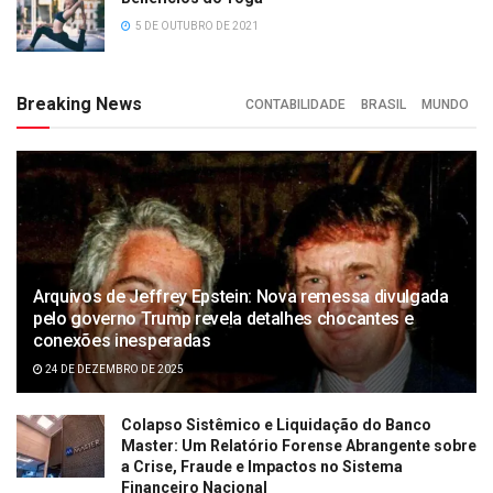
5 DE OUTUBRO DE 2021
Breaking News
CONTABILIDADE
BRASIL
MUNDO
Arquivos de Jeffrey Epstein: Nova remessa divulgada
pelo governo Trump revela detalhes chocantes e
conexões inesperadas
24 DE DEZEMBRO DE 2025
Colapso Sistêmico e Liquidação do Banco
Master: Um Relatório Forense Abrangente sobre
a Crise, Fraude e Impactos no Sistema
Financeiro Nacional