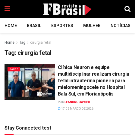
HOME
BRASIL
ESPORTES
MULHER
NOTÍCIAS
Home
Tag
cirurgia fetal
Tag:
cirurgia fetal
Clínica Neuron e equipe
SAÚDE
multidisciplinar realizam cirurgia
fetal intrauterina pioneira para
mielomeningocele no Hospital
Baía Sul, em Florianópolis
POR
LEANDRO XAVIER
17 DE MARÇO DE 2026
Stay Connected test