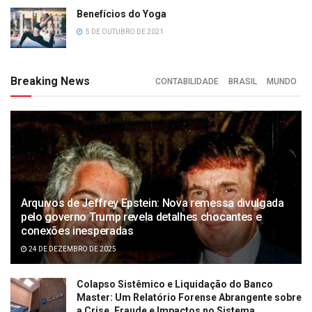
Benefícios do Yoga
5 DE OUTUBRO DE 2021
Breaking News
CONTABILIDADE
BRASIL
MUNDO
Arquivos de Jeffrey Epstein: Nova remessa divulgada
pelo governo Trump revela detalhes chocantes e
conexões inesperadas
24 DE DEZEMBRO DE 2025
Colapso Sistêmico e Liquidação do Banco
Master: Um Relatório Forense Abrangente sobre
a Crise, Fraude e Impactos no Sistema