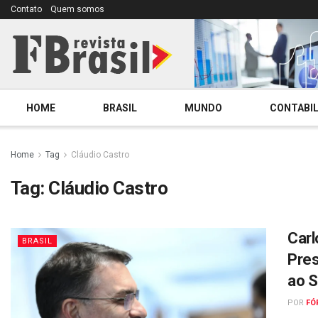
Contato
Quem somos
HOME
BRASIL
MUNDO
CONTABIL
Home
Tag
Cláudio Castro
Tag:
Cláudio Castro
Carl
BRASIL
Pres
ao 
POR
FÓ