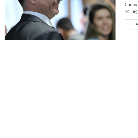
Carlos
no Leg
LEI