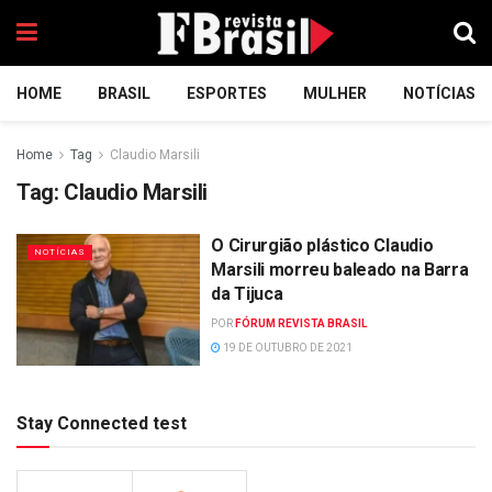
HOME
BRASIL
ESPORTES
MULHER
NOTÍCIAS
Home
Tag
Claudio Marsili
Tag:
Claudio Marsili
O Cirurgião plástico Claudio
NOTÍCIAS
Marsili morreu baleado na Barra
da Tijuca
POR
FÓRUM REVISTA BRASIL
19 DE OUTUBRO DE 2021
Stay Connected test