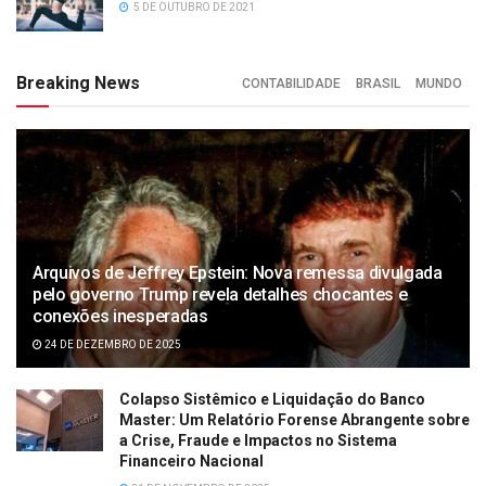
5 DE OUTUBRO DE 2021
Breaking News
CONTABILIDADE
BRASIL
MUNDO
Arquivos de Jeffrey Epstein: Nova remessa divulgada
pelo governo Trump revela detalhes chocantes e
conexões inesperadas
24 DE DEZEMBRO DE 2025
Colapso Sistêmico e Liquidação do Banco
Master: Um Relatório Forense Abrangente sobre
a Crise, Fraude e Impactos no Sistema
Financeiro Nacional